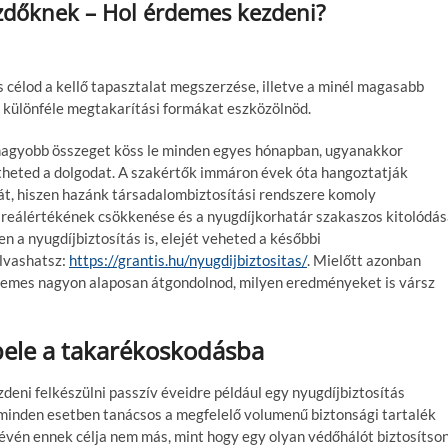
ezdőknek – Hol érdemes kezdeni?
 célod a kellő tapasztalat megszerzése, illetve a minél magasabb
 különféle megtakarítási formákat eszközölnöd.
agyobb összeget köss le minden egyes hónapban, ugyanakkor
heted a dolgodat. A szakértők immáron évek óta hangoztatják
gát, hiszen hazánk társadalombiztosítási rendszere komoly
 reálértékének csökkenése és a nyugdíjkorhatár szakaszos kitolódá
 a nyugdíjbiztosítás is, elejét veheted a későbbi
olvashatsz:
https://grantis.hu/nyugdijbiztositas/
. Mielőtt azonban
demes nagyon alaposan átgondolnod, milyen eredményeket is vársz
 bele a takarékoskodásba
eni felkészülni passzív éveidre például egy nyugdíjbiztosítás
t minden esetben tanácsos a megfelelő volumenű biztonsági tartalék
 lévén ennek célja nem más, mint hogy egy olyan védőhálót biztosítson