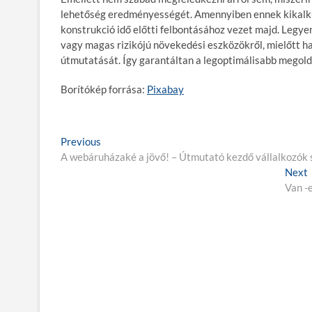
lehetőség eredményességét. Amennyiben ennek kikalkulá
konstrukció idő előtti felbontásához vezet majd. Legyen
vagy magas rizikójú növekedési eszközökről, mielőtt h
útmutatását. Így garantáltan a legoptimálisabb megold
Borítókép forrása:
Pixabay
B
Previous
P
A webáruházaké a jövő! – Útmutató kezdő vállalkozók
r
e
e
Next
j
v
Van -
i
e
o
t
g
u
s
y
p
z
o
t
é
s
:
t