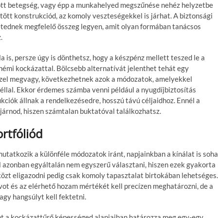
 jött betegség, vagy épp a munkahelyed megszűnése nehéz helyzetbe
tött konstrukciód, az komoly veszteségekkel is járhat. A biztonsági
etednek megfelelő összeg legyen, amit olyan formában tanácsos
.
 is, persze úgy is dönthetsz, hogy a készpénz mellett teszed le a
 némi kockázattal. Bölcsebb alternatívát jelenthet tehát egy
zzel megvagy, következhetnek azok a módozatok, amelyekkel
céllal. Ekkor érdemes számba venni például a nyugdíjbiztosítás
kciók állnak a rendelkezésedre, hosszú távú céljaidhoz. Ennél a
járnod, hiszen számtalan buktatóval találkozhatsz.
rtfóliód
mutatkozik a különféle módozatok iránt, napjainkban a kínálat is soha
l azonban egyáltalán nem egyszerű választani, hiszen ezek gyakorta
közt eligazodni pedig csak komoly tapasztalat birtokában lehetséges.
vot és az elérhető hozam mértékét kell precízen meghatározni, de a
gy hangsúlyt kell fektetni.
nt a kockázattűrő képességed alapjaiban határozza meg egy-egy