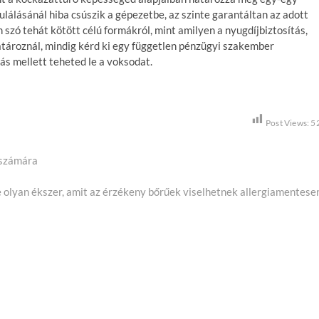
lásánál hiba csúszik a gépezetbe, az szinte garantáltan az adott
 szó tehát kötött célú formákról, mint amilyen a nyugdíjbiztosítás,
atároznál, mindig kérd ki egy független pénzügyi szakember
ás mellett teheted le a voksodat.
Post Views:
5
 számára
N
e olyan ékszer, amit az érzékeny bőrűek viselhetnek allergiamentese
e
x
p
o
s