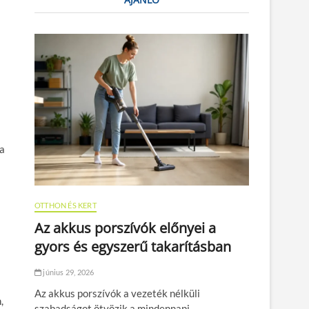
sa
OTTHON ÉS KERT
Az akkus porszívók előnyei a
gyors és egyszerű takarításban
június 29, 2026
Az akkus porszívók a vezeték nélküli
,
szabadságot ötvözik a mindennapi