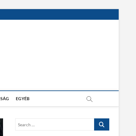
SÁG
EGYÉB
S
e
a