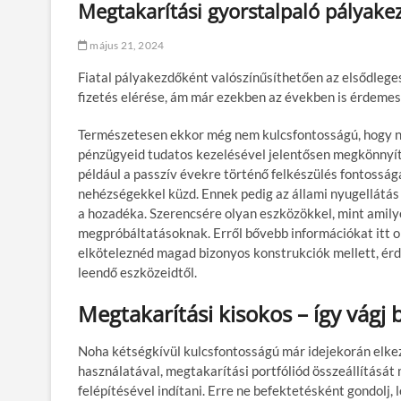
Megtakarítási gyorstalpaló pályak
május 21, 2024
Fiatal pályakezdőként valószínűsíthetően az elsődleges
fizetés elérése, ám már ezekben az években is érdemes
Természetesen ekkor még nem kulcsfontosságú, hogy n
pénzügyeid tudatos kezelésével jelentősen megkönnyít
például a passzív évekre történő felkészülés fontossá
nehézségekkel küzd. Ennek pedig az állami nyugellátás
a hozadéka. Szerencsére olyan eszközökkel, mint amilyen
megpróbáltatásoknak. Erről bővebb információkat itt 
elköteleznéd magad bizonyos konstrukciók mellett, ér
leendő eszközeidtől.
Megtakarítási kisokos – így vágj
Noha kétségkívül kulcsfontosságú már idejekorán elkezd
használatával, megtakarítási portfóliód összeállításá
felépítésével indítani. Erre ne befektetésként gondolj,