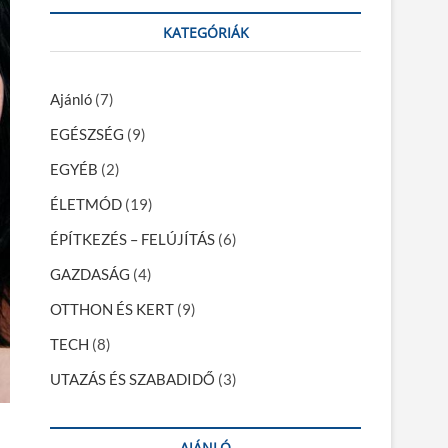
r
KATEGÓRIÁK
c
h
…
Ajánló
(7)
EGÉSZSÉG
(9)
EGYÉB
(2)
ÉLETMÓD
(19)
ÉPÍTKEZÉS – FELÚJÍTÁS
(6)
GAZDASÁG
(4)
OTTHON ÉS KERT
(9)
TECH
(8)
UTAZÁS ÉS SZABADIDŐ
(3)
AJÁNLÓ