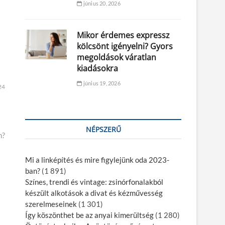
június 20, 2026
Mikor érdemes expressz
kölcsönt igényelni? Gyors
megoldások váratlan
kiadásokra
június 19, 2026
24
NÉPSZERŰ
n?
Mi a linképítés és mire figylejünk oda 2023-
ban?
(1 891)
Színes, trendi és vintage: zsinórfonalakból
készült alkotások a divat és kézművesség
szerelmeseinek
(1 301)
Így köszönthet be az anyai kimerültség
(1 280)