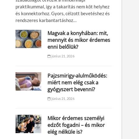
praktikummal, így a takarítás nem köt helyhez
és konnektorhoz. Gyors, célzott bevetéshez és
rendszeres karbantartáshoz…
Magvak a konyhában: mit,
mennyit és mikor érdemes
enni belőlük?
június 21, 2026
Pajzsmirigy-alulműködés:
miért nem elég csak a
gyógyszert bevenni?
június 21, 2026
Mikor érdemes személyi
edzőt fogadni – és mikor
elég nélküle is?