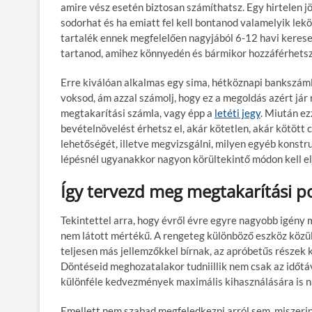
amire vész esetén biztosan számíthatsz. Egy hirtelen
sodorhat és ha emiatt fel kell bontanod valamelyik lekö
tartalék ennek megfelelően nagyjából 6-12 havi keres
tartanod, amihez könnyedén és bármikor hozzáférhetsz
Erre kiválóan alkalmas egy sima, hétköznapi bankszámla
voksod, ám azzal számolj, hogy ez a megoldás azért jár
megtakarítási számla, vagy épp a
letéti jegy
. Miután e
bevételnövelést érhetsz el, akár kötetlen, akár kötött 
lehetőségét, illetve megvizsgálni, milyen egyéb konstru
lépésnél ugyanakkor nagyon körültekintő módon kell el
Így tervezd meg megtakarítási po
Tekintettel arra, hogy évről évre egyre nagyobb igény 
nem látott mértékű. A rengeteg különböző eszköz közü
teljesen más jellemzőkkel bírnak, az apróbetűs részek 
Döntéseid meghozatalakor tudniillik nem csak az időtá
különféle kedvezmények maximális kihasználására is na
Emellett nem szabad megfeledkezni arról sem, miszeri