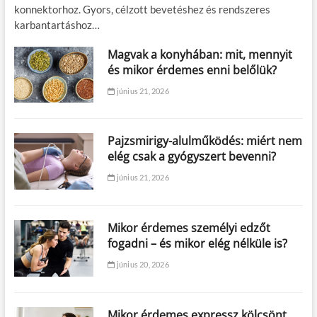
konnektorhoz. Gyors, célzott bevetéshez és rendszeres
karbantartáshoz…
Magvak a konyhában: mit, mennyit
és mikor érdemes enni belőlük?
június 21, 2026
Pajzsmirigy-alulműködés: miért nem
elég csak a gyógyszert bevenni?
június 21, 2026
Mikor érdemes személyi edzőt
fogadni – és mikor elég nélküle is?
június 20, 2026
Mikor érdemes expressz kölcsönt