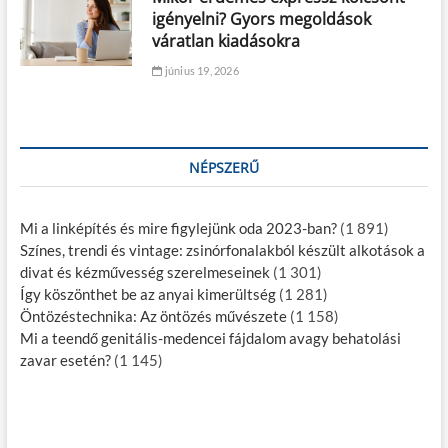
igényelni? Gyors megoldások
váratlan kiadásokra
június 19, 2026
NÉPSZERŰ
Mi a linképítés és mire figylejünk oda 2023-ban?
(1 891)
Színes, trendi és vintage: zsinórfonalakból készült alkotások a
divat és kézművesség szerelmeseinek
(1 301)
Így köszönthet be az anyai kimerültség
(1 281)
Öntözéstechnika: Az öntözés művészete
(1 158)
Mi a teendő genitális-medencei fájdalom avagy behatolási
zavar esetén?
(1 145)