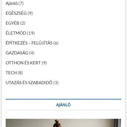
Ajánló
(7)
i
EGÉSZSÉG
(9)
g
EGYÉB
(2)
á
c
ÉLETMÓD
(19)
i
ÉPÍTKEZÉS – FELÚJÍTÁS
(6)
ó
GAZDASÁG
(4)
OTTHON ÉS KERT
(9)
TECH
(8)
UTAZÁS ÉS SZABADIDŐ
(3)
AJÁNLÓ