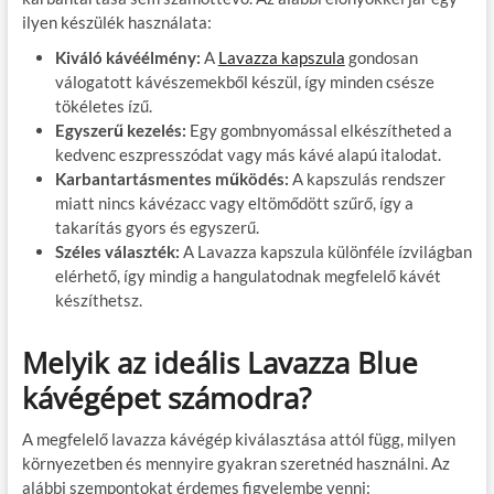
ilyen készülék használata:
Kiváló kávéélmény:
A
Lavazza kapszula
gondosan
válogatott kávészemekből készül, így minden csésze
tökéletes ízű.
Egyszerű kezelés:
Egy gombnyomással elkészítheted a
kedvenc eszpresszódat vagy más kávé alapú italodat.
Karbantartásmentes működés:
A kapszulás rendszer
miatt nincs kávézacc vagy eltömődött szűrő, így a
takarítás gyors és egyszerű.
Széles választék:
A Lavazza kapszula különféle ízvilágban
elérhető, így mindig a hangulatodnak megfelelő kávét
készíthetsz.
Melyik az ideális Lavazza Blue
kávégépet számodra?
A megfelelő lavazza kávégép kiválasztása attól függ, milyen
környezetben és mennyire gyakran szeretnéd használni. Az
alábbi szempontokat érdemes figyelembe venni: