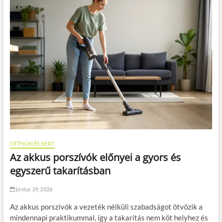
OTTHON ÉS KERT
Az akkus porszívók előnyei a gyors és
egyszerű takarításban
június 29, 2026
Az akkus porszívók a vezeték nélküli szabadságot ötvözik a
mindennapi praktikummal, így a takarítás nem köt helyhez és