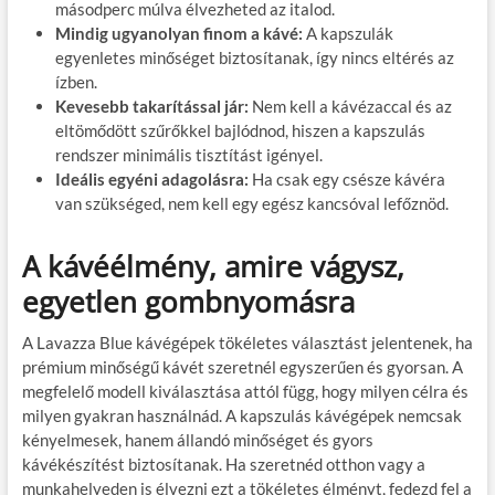
másodperc múlva élvezheted az italod.
Mindig ugyanolyan finom a kávé:
A kapszulák
egyenletes minőséget biztosítanak, így nincs eltérés az
ízben.
Kevesebb takarítással jár:
Nem kell a kávézaccal és az
eltömődött szűrőkkel bajlódnod, hiszen a kapszulás
rendszer minimális tisztítást igényel.
Ideális egyéni adagolásra:
Ha csak egy csésze kávéra
van szükséged, nem kell egy egész kancsóval lefőznöd.
A kávéélmény, amire vágysz,
egyetlen gombnyomásra
A Lavazza Blue kávégépek tökéletes választást jelentenek, ha
prémium minőségű kávét szeretnél egyszerűen és gyorsan. A
megfelelő modell kiválasztása attól függ, hogy milyen célra és
milyen gyakran használnád. A kapszulás kávégépek nemcsak
kényelmesek, hanem állandó minőséget és gyors
kávékészítést biztosítanak. Ha szeretnéd otthon vagy a
munkahelyeden is élvezni ezt a tökéletes élményt, fedezd fel a