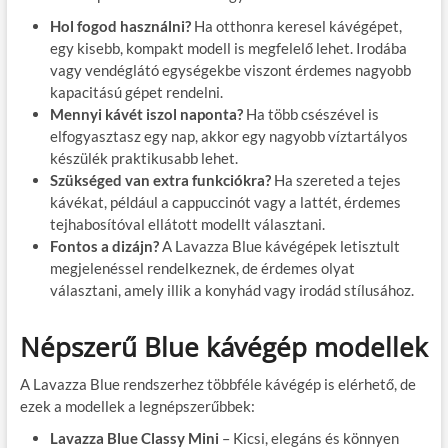
Hol fogod használni?
Ha otthonra keresel kávégépet,
egy kisebb, kompakt modell is megfelelő lehet. Irodába
vagy vendéglátó egységekbe viszont érdemes nagyobb
kapacitású gépet rendelni.
Mennyi kávét iszol naponta?
Ha több csészével is
elfogyasztasz egy nap, akkor egy nagyobb víztartályos
készülék praktikusabb lehet.
Szükséged van extra funkciókra?
Ha szereted a tejes
kávékat, például a cappuccinót vagy a lattét, érdemes
tejhabosítóval ellátott modellt választani.
Fontos a dizájn?
A Lavazza Blue kávégépek letisztult
megjelenéssel rendelkeznek, de érdemes olyat
választani, amely illik a konyhád vagy irodád stílusához.
Népszerű Blue kávégép modellek
A Lavazza Blue rendszerhez többféle kávégép is elérhető, de
ezek a modellek a legnépszerűbbek:
Lavazza Blue Classy Mini
– Kicsi, elegáns és könnyen