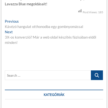
Lavazza Blue megoldásait!
Post Views:
185
B
Previous
P
Kávézó hangulat otthonodba egy gombnyomással
r
e
Next
N
e
j
3X-os konverzió? Már a web oldal készítés fázisában eldől
e
v
minden!
x
i
e
t
o
g
p
u
o
s
y
s
p
z
t
o
S
é
:
s
e
t
s
a
:
r
n
c
KATEGÓRIÁK
a
h
…
v