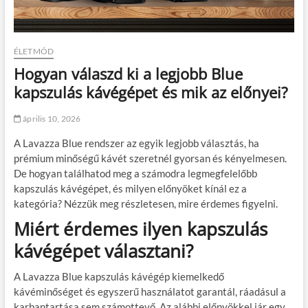
ÉLETMÓD
Hogyan válaszd ki a legjobb Blue
kapszulás kávégépet és mik az előnyei?
április 10, 2026
A Lavazza Blue rendszer az egyik legjobb választás, ha
prémium minőségű kávét szeretnél gyorsan és kényelmesen.
De hogyan találhatod meg a számodra legmegfelelőbb
kapszulás kávégépet, és milyen előnyöket kínál ez a
kategória? Nézzük meg részletesen, mire érdemes figyelni.
Miért érdemes ilyen kapszulás
kávégépet választani?
A Lavazza Blue kapszulás kávégép kiemelkedő
kávéminőséget és egyszerű használatot garantál, ráadásul a
karbantartása sem számottevő. Az alábbi előnyökkel jár egy