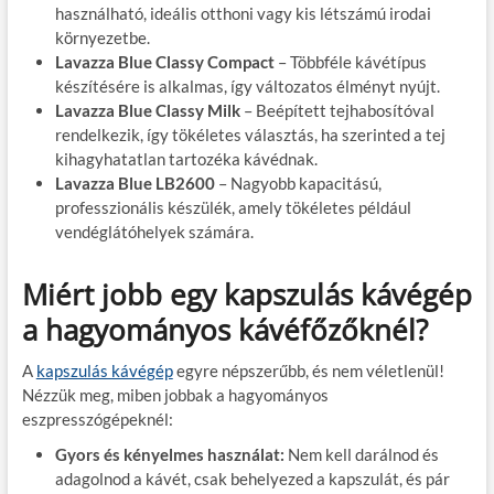
használható, ideális otthoni vagy kis létszámú irodai
környezetbe.
Lavazza Blue Classy Compact
– Többféle kávétípus
készítésére is alkalmas, így változatos élményt nyújt.
Lavazza Blue Classy Milk
– Beépített tejhabosítóval
rendelkezik, így tökéletes választás, ha szerinted a tej
kihagyhatatlan tartozéka kávédnak.
Lavazza Blue LB2600
– Nagyobb kapacitású,
professzionális készülék, amely tökéletes például
vendéglátóhelyek számára.
Miért jobb egy kapszulás kávégép
a hagyományos kávéfőzőknél?
A
kapszulás kávégép
egyre népszerűbb, és nem véletlenül!
Nézzük meg, miben jobbak a hagyományos
eszpresszógépeknél:
Gyors és kényelmes használat:
Nem kell darálnod és
adagolnod a kávét, csak behelyezed a kapszulát, és pár